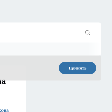
Принять
на
кова