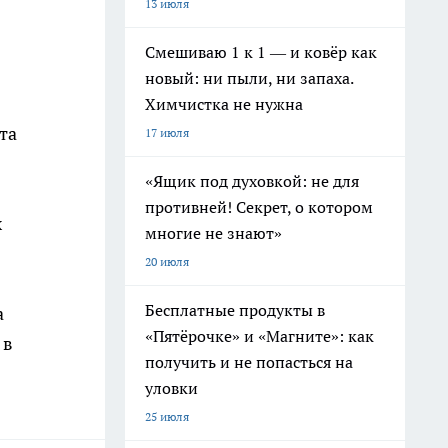
13 июля
Смешиваю 1 к 1 — и ковёр как
новый: ни пыли, ни запаха.
Химчистка не нужна
та
17 июля
«Ящик под духовкой: не для
противней! Секрет, о котором
х
многие не знают»
20 июля
Бесплатные продукты в
а
«Пятёрочке» и «Магните»: как
 в
получить и не попасться на
уловки
25 июля