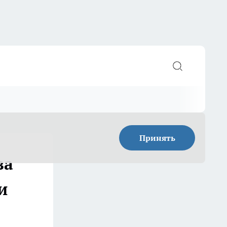
Принять
за
и