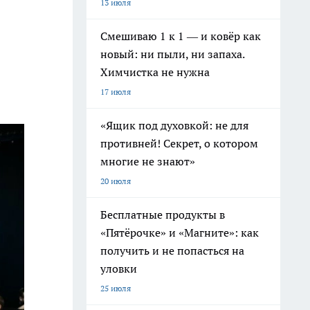
13 июля
Смешиваю 1 к 1 — и ковёр как
новый: ни пыли, ни запаха.
Химчистка не нужна
17 июля
«Ящик под духовкой: не для
противней! Секрет, о котором
многие не знают»
20 июля
Бесплатные продукты в
«Пятёрочке» и «Магните»: как
получить и не попасться на
уловки
25 июля