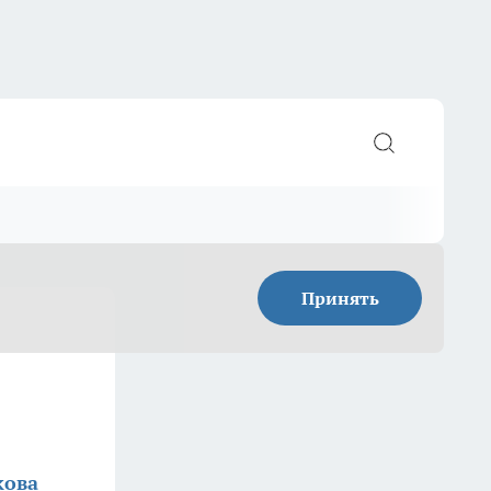
Принять
кова