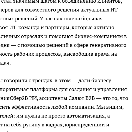
т стал значимым шагом к объединению клиентов,
нёров для совместного решения актуальных ИТ-
ровых решений. У нас накоплена большая
 своя ИТ-команда и партнеры, которые активно
зличных отраслях и помогают бизнес-компаниям в
одня — с помощью решений в сфере генеративного
ость рабочих процессов, высвободив время на
дач.
ы говорили о трендах, в этом — дали бизнесу
рпоративная платформа для создания и управления
нияСбер2B ИИ, ассистенты Салют B2B — это то, что
ысить эффективность любой компании. Мы видим,
елей: им нужна не просто автоматизация, а
 на себя рутину в кадрах, юриспруденции и