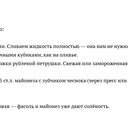
о:
и. Сливаем жидкость полностью — она нам не нужна
ными кубиками, как на оливье.
ожки рубленой петрушки. Свежая или замороженна
 ст.л. майонеза с зубчиком чеснока (через пресс или
овав — фасоль и майонез уже дают солёность.