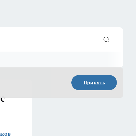
Принять
с
аков