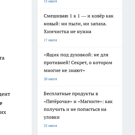
13 июля
Смешиваю 1 к 1 — и ковёр как
новый: ни пыли, ни запаха.
Химчистка не нужна
17 июля
«Ящик под духовкой: не для
та
противней! Секрет, о котором
многие не знают»
20 июля
Бесплатные продукты в
цент
«Пятёрочке» и «Магните»: как
е
получить и не попасться на
ших
уловки
25 июля