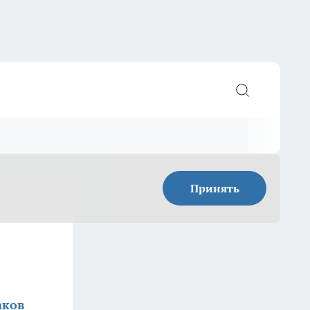
Принять
аков