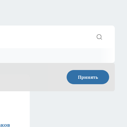
Принять
аков