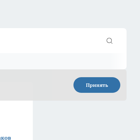
Принять
аков