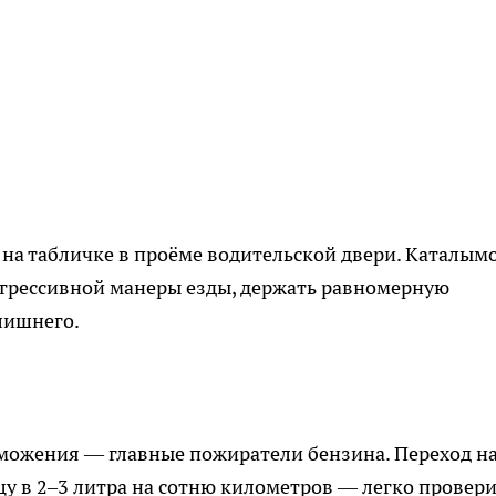
на табличке в проёме водительской двери. Каталым
 агрессивной манеры езды, держать равномерную
лишнего.
рможения — главные пожиратели бензина. Переход н
у в 2–3 литра на сотню километров — легко провер