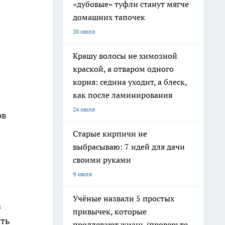
«дубовые» туфли станут мягче
домашних тапочек
20 июля
Крашу волосы не химозной
краской, а отваром одного
корня: седина уходит, а блеск,
как после ламинирования
24 июля
ов
Старые кирпичи не
выбрасываю: 7 идей для дачи
своими руками
9 июля
Учёные назвали 5 простых
а
привычек, которые
ить
продлевают жизнь (проверьте