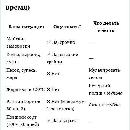
время)
Что делать
Ваша ситуация
Окучивать?
вместо
Майские
✅ Да, срочно
—
заморозки
Глина, сырость,
✅ Да, высокие
—
лужи
гребни
Песок, супесь,
Мульчировать
❌ Нет
жара
сеном
Вечерний
Жара выше +30°C
❌ Нет
полив + мульча
Ранний сорт (до
❌ Нет (максимум
Сажать глубже
60 дней)
1 раз слегка)
Поздний сорт
✅ Да, два раза
—
(100-120 дней)