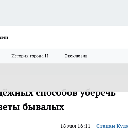
ссии
История города Н
Эксклюзив
адёжных способов уберечь
оветы бывалых
18 мая 16:11
Степан Кул