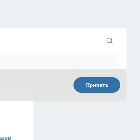
Принять
аков