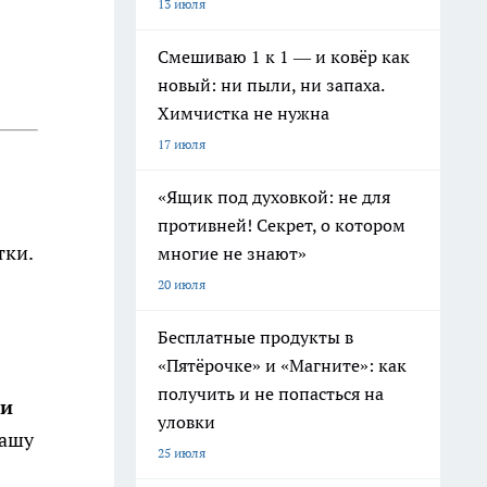
13 июля
Смешиваю 1 к 1 — и ковёр как
новый: ни пыли, ни запаха.
Химчистка не нужна
17 июля
«Ящик под духовкой: не для
противней! Секрет, о котором
тки.
многие не знают»
20 июля
Бесплатные продукты в
«Пятёрочке» и «Магните»: как
получить и не попасться на
ли
уловки
вашу
25 июля