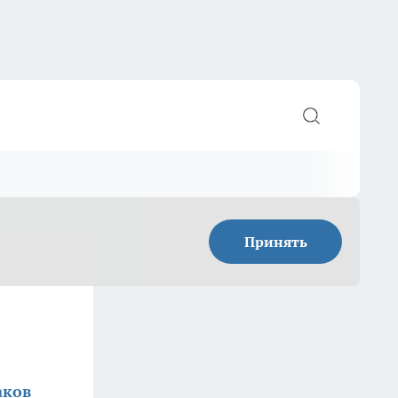
Принять
аков