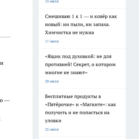
13 июля
Смешиваю 1 к 1 — и ковёр как
новый: ни пыли, ни запаха.
Химчистка не нужна
17 июля
«Ящик под духовкой: не для
 и
противней! Секрет, о котором
многие не знают»
20 июля
Бесплатные продукты в
лю —
«Пятёрочке» и «Магните»: как
получить и не попасться на
й
уловки
25 июля