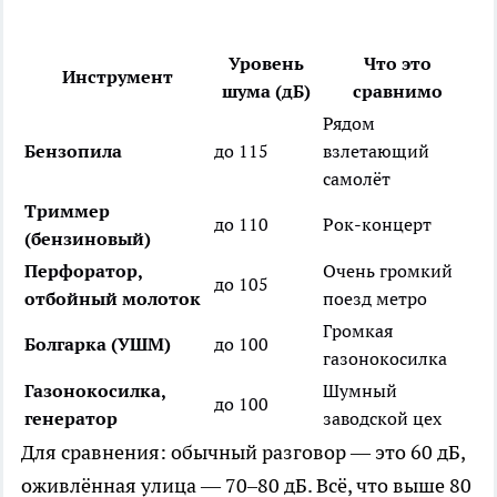
Уровень
Что это
Инструмент
шума (дБ)
сравнимо
Рядом
Бензопила
до 115
взлетающий
самолёт
Триммер
до 110
Рок-концерт
(бензиновый)
Перфоратор,
Очень громкий
до 105
отбойный молоток
поезд метро
Громкая
Болгарка (УШМ)
до 100
газонокосилка
Газонокосилка,
Шумный
до 100
генератор
заводской цех
Для сравнения: обычный разговор — это 60 дБ,
оживлённая улица — 70–80 дБ. Всё, что выше 80