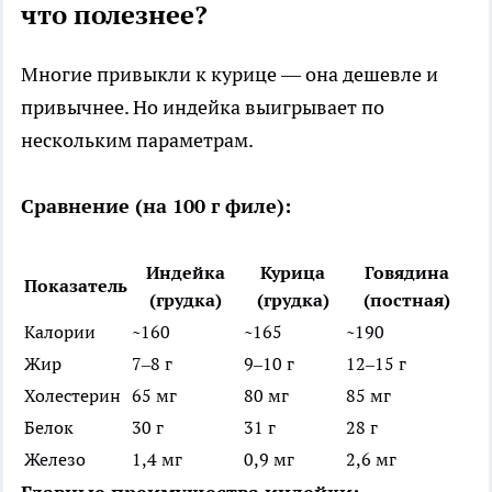
что полезнее?
Многие привыкли к курице — она дешевле и
привычнее. Но индейка выигрывает по
нескольким параметрам.
Сравнение (на 100 г филе):
Индейка
Курица
Говядина
Показатель
(грудка)
(грудка)
(постная)
Калории
~160
~165
~190
Жир
7–8 г
9–10 г
12–15 г
Холестерин
65 мг
80 мг
85 мг
Белок
30 г
31 г
28 г
Железо
1,4 мг
0,9 мг
2,6 мг