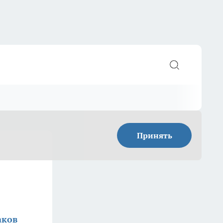
Принять
аков