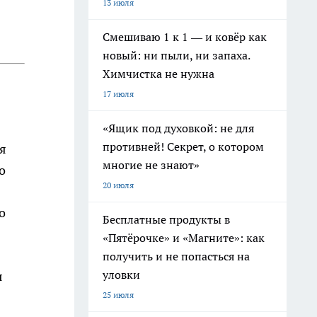
13 июля
Смешиваю 1 к 1 — и ковёр как
новый: ни пыли, ни запаха.
Химчистка не нужна
17 июля
«Ящик под духовкой: не для
противней! Секрет, о котором
мя
многие не знают»
о
20 июля
о
Бесплатные продукты в
«Пятёрочке» и «Магните»: как
получить и не попасться на
уловки
я
25 июля