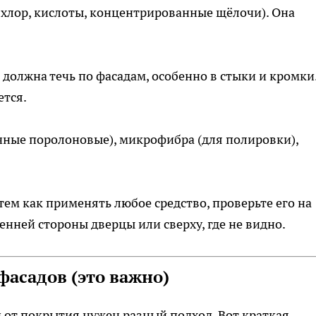
хлор, кислоты, концентрированные щёлочи). Она
 должна течь по фасадам, особенно в стыки и кромки
ется.
чные поролоновые), микрофибра (для полировки),
тем как применять любое средство, проверьте его на
нней стороны дверцы или сверху, где не видно.
фасадов (это важно)
и от покрытия нужен разный подход. Вот краткая