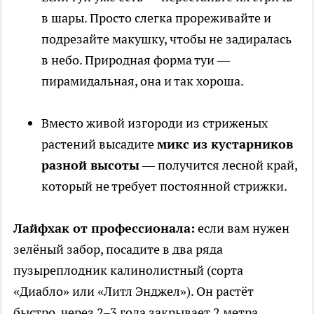
в шары. Просто слегка прореживайте и
подрезайте макушку, чтобы не задиралась
в небо. Природная форма туи —
пирамидальная, она и так хороша.
Вместо живой изгороди из стриженых
растений высадите
микс из кустарников
разной высоты
— получится лесной край,
который не требует постоянной стрижки.
Лайфхак от профессионала:
если вам нужен
зелёный забор, посадите в два ряда
пузыреплодник калинолистный (сорта
«Диабло» или «Литл Энджел»). Он растёт
быстро, через 2–3 года закрывает 2 метра