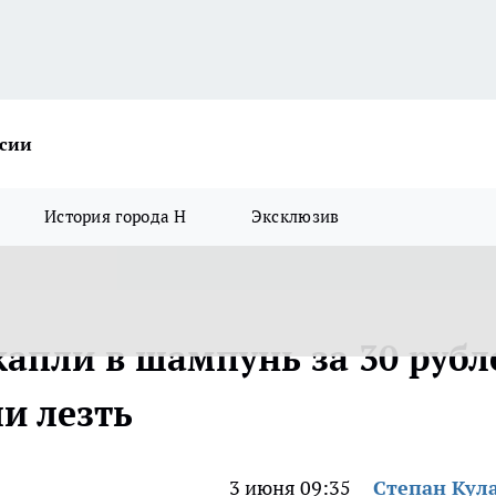
ссии
История города Н
Эксклюзив
капли в шампунь за 30 рубл
и лезть
3 июня 09:35
Степан Кул