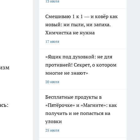
13 июля
Смешиваю 1 к 1 — и ковёр как
новый: ни пыли, ни запаха.
Химчистка не нужна
17 июля
«Ящик под духовкой: не для
противней! Секрет, о котором
низм
многие не знают»
20 июля
Бесплатные продукты в
сь:
«Пятёрочке» и «Магните»: как
получить и не попасться на
уловки
25 июля