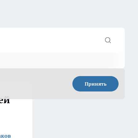
Принять
ей
аков