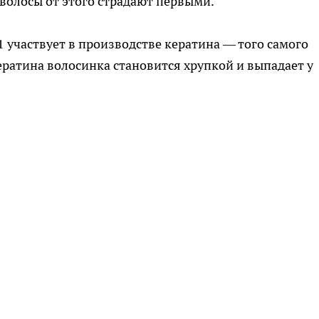
волосы от этого страдают первыми.
1 участвует в производстве кератина — того самого
кератина волосинка становится хрупкой и выпадает у