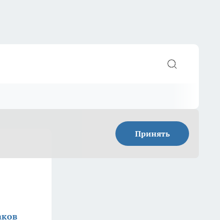
Принять
аков