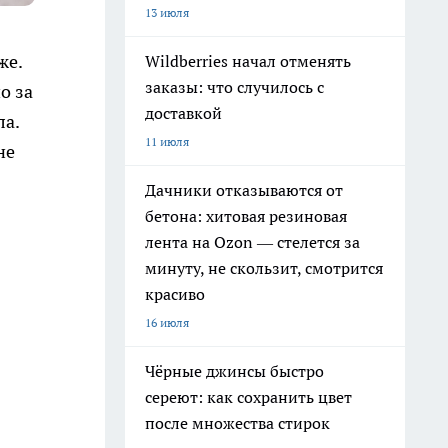
13 июля
же.
Wildberries начал отменять
заказы: что случилось с
о за
доставкой
ла.
11 июля
не
Дачники отказываются от
бетона: хитовая резиновая
лента на Ozon — стелется за
минуту, не скользит, смотрится
красиво
16 июля
Чёрные джинсы быстро
сереют: как сохранить цвет
после множества стирок