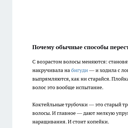
Почему обычные способы переста
С возрастом волосы меняются: становят
накручивала на
бигуди
— и ходила с ло
выпрямляются, как ни старайся. Плойка
волос это вообще испытание.
Коктейльные трубочки — это старый трю
волосы. И главное — дают мелкую упру
наращивания. И стоит копейки.