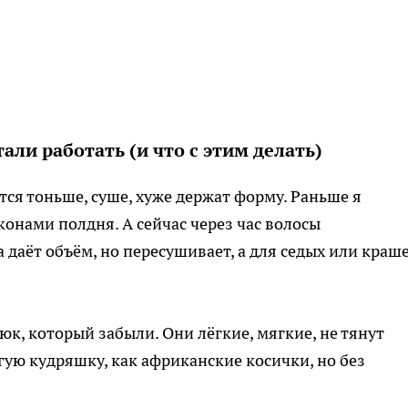
ли работать (и что с этим делать)
ся тоньше, суше, хуже держат форму. Раньше я
конами полдня. А сейчас через час волосы
 даёт объём, но пересушивает, а для седых или краш
к, который забыли. Они лёгкие, мягкие, не тянут
гую кудряшку, как африканские косички, но без