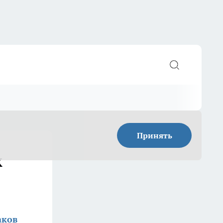
Принять
х
аков