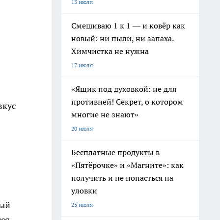
13 июля
Смешиваю 1 к 1 — и ковёр как
новый: ни пыли, ни запаха.
Химчистка не нужна
17 июля
«Ящик под духовкой: не для
противней! Секрет, о котором
вкус
многие не знают»
20 июля
Бесплатные продукты в
«Пятёрочке» и «Магните»: как
получить и не попасться на
уловки
вый
25 июля
ся,