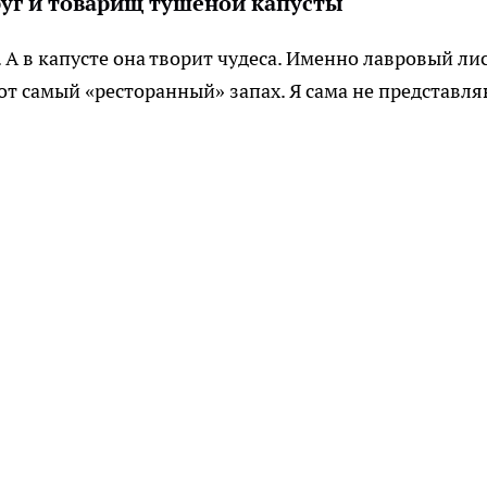
руг и товарищ тушёной капусты
 А в капусте она творит чудеса. Именно лавровый лис
от самый «ресторанный» запах. Я сама не представл