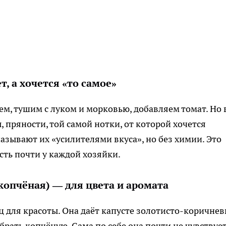
т, а хочется «то самое»
ем, тушим с луком и морковью, добавляем томат. Но 
, пряности, той самой нотки, от которой хочется
азывают их «усилителями вкуса», но без химии. Это
сть почти у каждой хозяйки.
копчёная) — для цвета и аромата
ц для красоты. Она даёт капусте золотисто-коричне
брать копчёную. Сама по себе она почти не чувствует