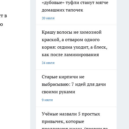
«дубовые» туфли станут мягче
домашних тапочек
т в
20 июля
яю
Крашу волосы не химозной
краской, а отваром одного
корня: седина уходит, а блеск,
как после ламинирования
24 июля
Старые кирпичи не
выбрасываю: 7 идей для дачи
своими руками
9 июля
Учёные назвали 5 простых
привычек, которые
продлевают жизнь (проверьте