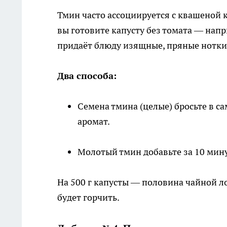
Тмин часто ассоциируется с квашеной к
вы готовите капусту без томата — нап
придаёт блюду изящные, пряные нотки
Два способа:
Семена тмина (целые) бросьте в са
аромат.
Молотый тмин добавьте за 10 мину
На 500 г капусты — половина чайной л
будет горчить.