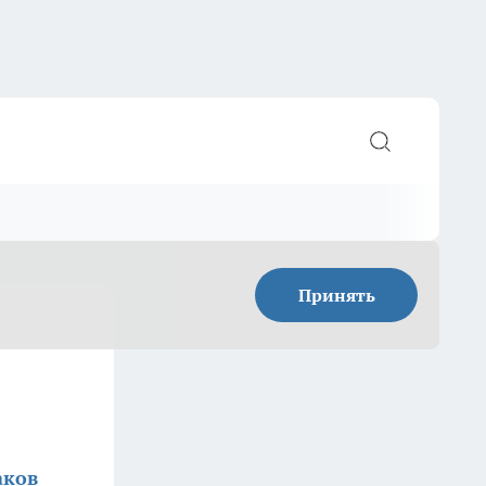
Принять
аков