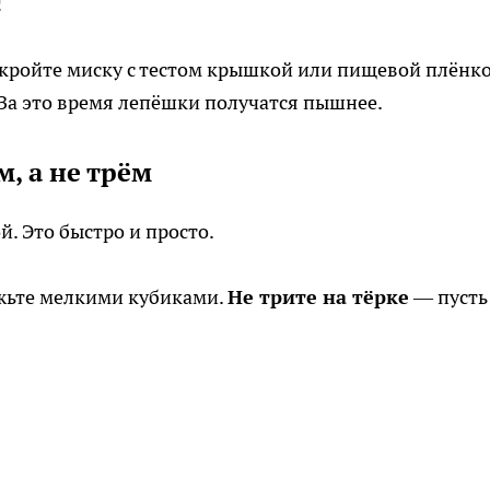
!
кройте миску с тестом крышкой или пищевой плёнко
. За это время лепёшки получатся пышнее.
, а не трём
й. Это быстро и просто.
жьте мелкими кубиками.
Не трите на тёрке
— пусть