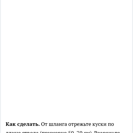
Как сделать.
От шланга отрежьте куски по
длине ствола (примерно 50–70 см). Разрежьте