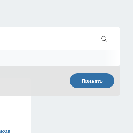
Принять
аков