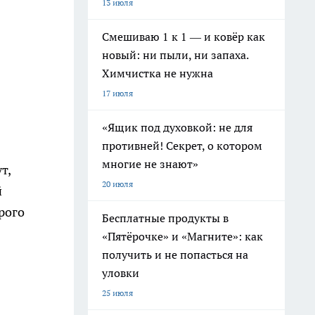
13 июля
Смешиваю 1 к 1 — и ковёр как
новый: ни пыли, ни запаха.
Химчистка не нужна
17 июля
«Ящик под духовкой: не для
противней! Секрет, о котором
многие не знают»
т,
20 июля
й
рого
Бесплатные продукты в
«Пятёрочке» и «Магните»: как
получить и не попасться на
уловки
25 июля