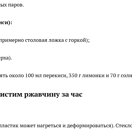
тых паров.
иси):
примерно столовая ложка с горкой);
рха).
ять около 100 мл перекиси, 350 г лимонки и 70 г соли
истим ржавчину за час
ластик может нагреться и деформироваться). Стекло