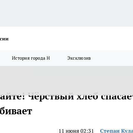
ссии
История города Н
Эксклюзив
айте! Чёрствый хлеб спасае
убивает
11 июня 02:31
Степан Кул