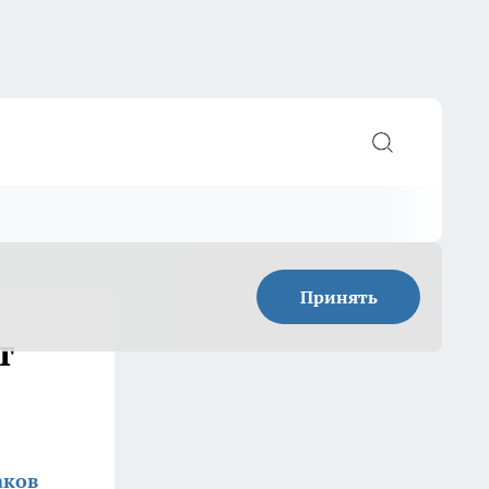
Принять
т
аков