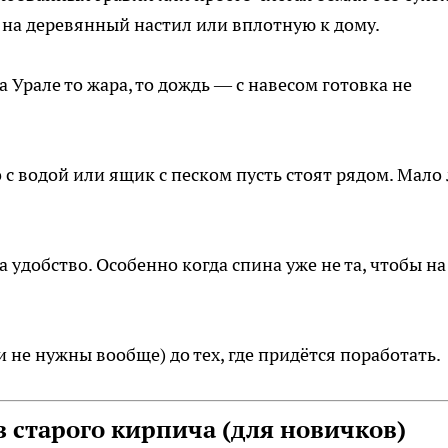
л на деревянный настил или вплотную к дому.
а Урале то жара, то дождь — с навесом готовка не
с водой или ящик с песком пусть стоят рядом. Мало
а удобство. Особенно когда спина уже не та, чтобы на
и не нужны вообще) до тех, где придётся поработать.
з старого кирпича (для новичков)