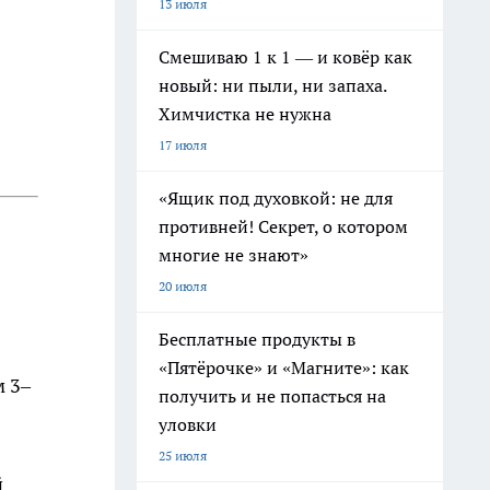
13 июля
Смешиваю 1 к 1 — и ковёр как
новый: ни пыли, ни запаха.
Химчистка не нужна
17 июля
«Ящик под духовкой: не для
противней! Секрет, о котором
многие не знают»
20 июля
Бесплатные продукты в
«Пятёрочке» и «Магните»: как
м 3–
получить и не попасться на
уловки
25 июля
й