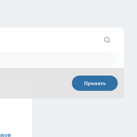
Принять
аков