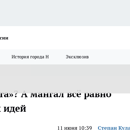
ссии
История города Н
Эксклюзив
та»? А мангал всё равно
х идей
11 июня 10:39
Степан Кул