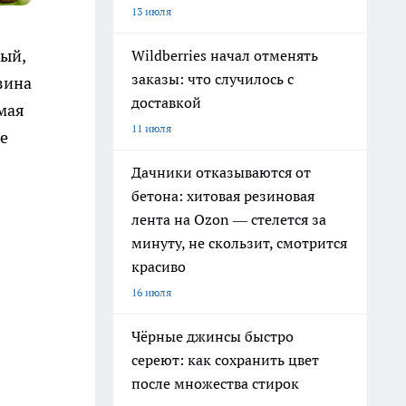
13 июля
ный,
Wildberries начал отменять
заказы: что случилось с
зина
доставкой
мая
11 июля
не
Дачники отказываются от
бетона: хитовая резиновая
лента на Ozon — стелется за
минуту, не скользит, смотрится
красиво
16 июля
Чёрные джинсы быстро
сереют: как сохранить цвет
после множества стирок