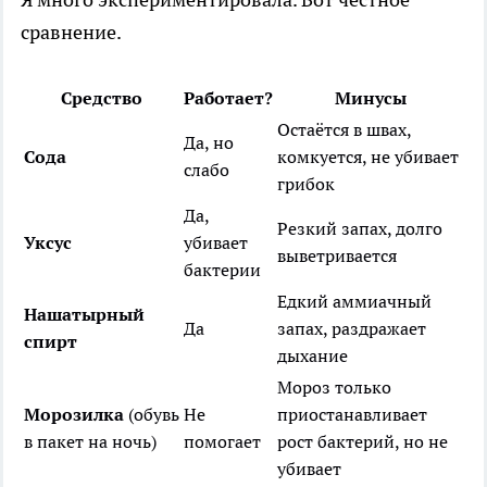
сравнение.
Средство
Работает?
Минусы
Остаётся в швах,
Да, но
Сода
комкуется, не убивает
слабо
грибок
Да,
Резкий запах, долго
Уксус
убивает
выветривается
бактерии
Едкий аммиачный
Нашатырный
Да
запах, раздражает
спирт
дыхание
Мороз только
Морозилка
(обувь
Не
приостанавливает
в пакет на ночь)
помогает
рост бактерий, но не
убивает