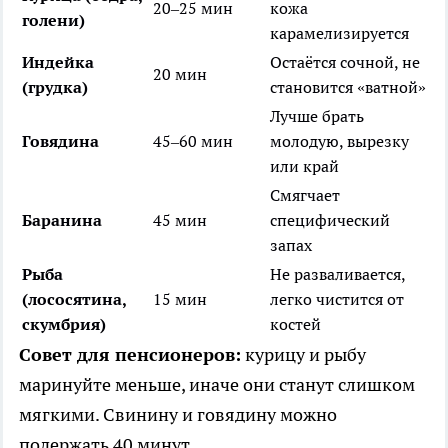
20–25 мин
кожа
голени)
карамелизируется
Индейка
Остаётся сочной, не
20 мин
(грудка)
становится «ватной»
Лучше брать
Говядина
45–60 мин
молодую, вырезку
или край
Смягчает
Баранина
45 мин
специфический
запах
Рыба
Не разваливается,
(лососятина,
15 мин
легко чистится от
скумбрия)
костей
Совет для пенсионеров:
курицу и рыбу
маринуйте меньше, иначе они станут слишком
мягкими. Свинину и говядину можно
подержать 40 минут.