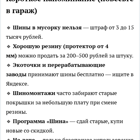
в гараж)
🔹
Шины в мусорку нельзя
— штраф от 3 до 15
тысяч рублей.
🔹
Хорошую резину (протектор от 4
мм)
можно продать за 200–500 рублей за штуку.
🔹
Экоточки и перерабатывающие
заводы
принимают шины бесплатно — ищите в
Яндексе.
🔹
Шиномонтажи
часто забирают старые
покрышки за небольшую плату при смене
резины.
🔹
Программа «Шина»
— сдай старые, купи
новые со скидкой.
🔹
На даче
— только безопасное использование