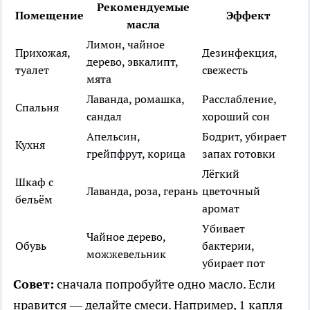
Рекомендуемые
Помещение
Эффект
масла
Лимон, чайное
Прихожая,
Дезинфекция,
дерево, эвкалипт,
туалет
свежесть
мята
Лаванда, ромашка,
Расслабление,
Спальня
сандал
хороший сон
Апельсин,
Бодрит, убирает
Кухня
грейпфрут, корица
запах готовки
Лёгкий
Шкаф с
Лаванда, роза, герань
цветочный
бельём
аромат
Убивает
Чайное дерево,
Обувь
бактерии,
можжевельник
убирает пот
Совет:
сначала попробуйте одно масло. Если
нравится — делайте смеси. Например, 1 капля