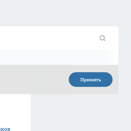
Принять
аков