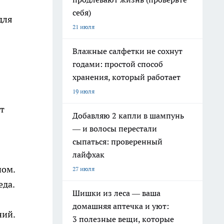
себя)
для
21 июля
Влажные салфетки не сохнут
годами: простой способ
хранения, который работает
19 июля
т
Добавляю 2 капли в шампунь
— и волосы перестали
сыпаться: проверенный
лайфхак
ном.
27 июля
еда.
Шишки из леса — ваша
домашняя аптечка и уют:
ний.
3 полезные вещи, которые