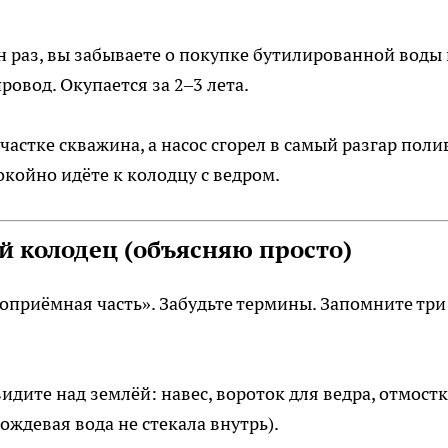
н раз, вы забываете о покупке бутилированной воды 
овод. Окупается за 2–3 лета.
астке скважина, а насос сгорел в самый разгар поли
койно идёте к колодцу с ведром.
й колодец (объясняю просто)
доприёмная часть». Забудьте термины. Запомните три
видите над землёй: навес, вороток для ведра, отмост
ождевая вода не стекала внутрь).