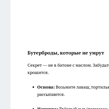
Бутерброды, которые не умрут
Секрет — не в батоне с маслом. Забудь
крошится.
Основа:
Возьмите лаваш, тортилью
рассыпаются.
Начинка:
Твёрдый сыр (пармезан, 