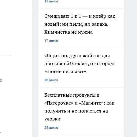
13 июля
Смешиваю 1 к 1 — и ковёр как
новый: ни пыли, ни запаха.
Химчистка не нужна
17 июля
«Ящик под духовкой: не для
противней! Секрет, о котором
многие не знают»
ю
20 июля
Бесплатные продукты в
«Пятёрочке» и «Магните»: как
получить и не попасться на
уловки
25 июля
т