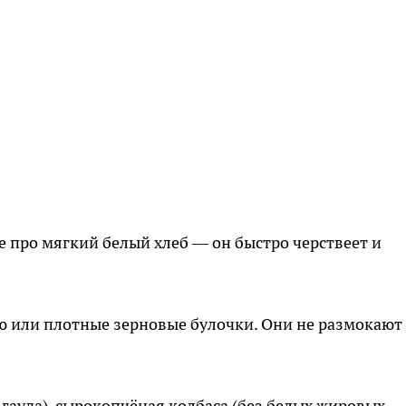
те про мягкий белый хлеб — он быстро черствеет и
 или плотные зерновые булочки. Они не размокают 
гауда), сырокопчёная колбаса (без белых жировых