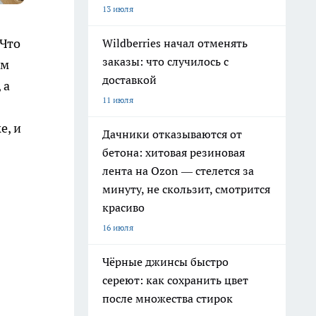
13 июля
«Что
Wildberries начал отменять
заказы: что случилось с
им
доставкой
 а
11 июля
е, и
Дачники отказываются от
бетона: хитовая резиновая
лента на Ozon — стелется за
минуту, не скользит, смотрится
красиво
16 июля
Чёрные джинсы быстро
сереют: как сохранить цвет
после множества стирок