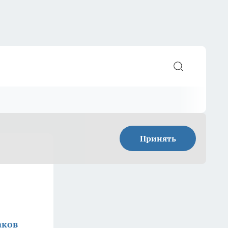
Принять
аков