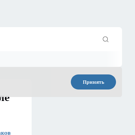
Принять
ле
аков