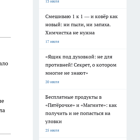
13 июля
Смешиваю 1 к 1 — и ковёр как
новый: ни пыли, ни запаха.
Химчистка не нужна
17 июля
«Ящик под духовкой: не для
ало
противней! Секрет, о котором
многие не знают»
20 июля
Бесплатные продукты в
ле
«Пятёрочке» и «Магните»: как
ла
получить и не попасться на
уловки
25 июля