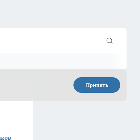
Принять
аков