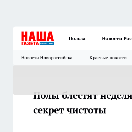
Польза
Новости Ро
Новости Новороссийска
Краевые новости
Полы блестят недел
секрет чистоты