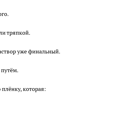
ого.
ли тряпкой.
аствор уже финальный.
 путём.
плёнку, которая: