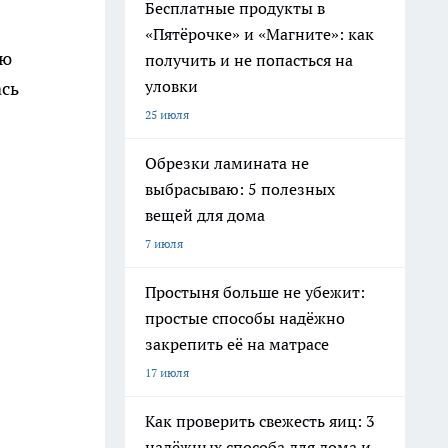
Бесплатные продукты в
«Пятёрочке» и «Магните»: как
аю
получить и не попасться на
уловки
ась
25 июля
Обрезки ламината не
выбрасываю: 5 полезных
вещей для дома
7 июля
Простыня больше не убежит:
простые способы надёжно
закрепить её на матрасе
17 июля
Как проверить свежесть яиц: 3
надёжных способа для дома и