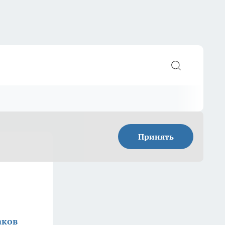
Принять
аков