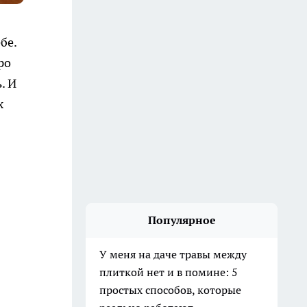
бе.
ро
. И
х
Популярное
У меня на даче травы между
плиткой нет и в помине: 5
простых способов, которые