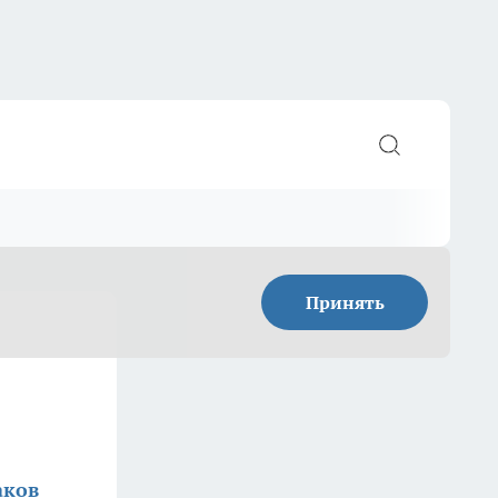
Принять
аков