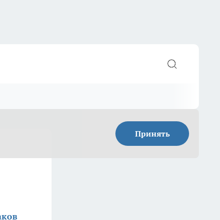
Принять
аков