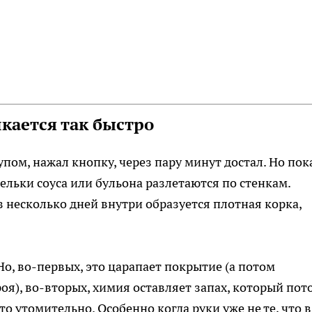
кается так быстро
упом, нажал кнопку, через пару минут достал. Но пок
пельки соуса или бульона разлетаются по стенкам.
ез несколько дней внутри образуется плотная корка,
Но, во-первых, это царапает покрытие (а потом
оя), во-вторых, химия оставляет запах, который пот
сто утомительно. Особенно когда руки уже не те, что в