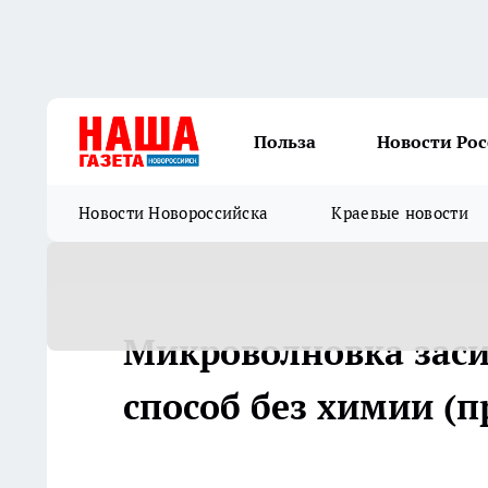
Польза
Новости Ро
Новости Новороссийска
Краевые новости
Микроволновка заси
способ без химии (п