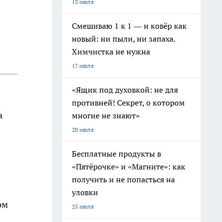
13 июля
Смешиваю 1 к 1 — и ковёр как
новый: ни пыли, ни запаха.
Химчистка не нужна
17 июля
«Ящик под духовкой: не для
противней! Секрет, о котором
а
многие не знают»
20 июля
Бесплатные продукты в
«Пятёрочке» и «Магните»: как
получить и не попасться на
уловки
ом
25 июля