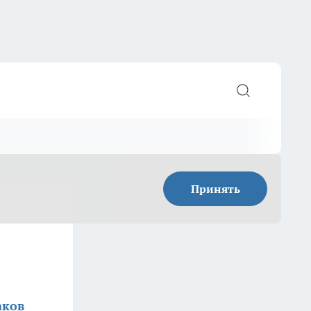
Принять
аков