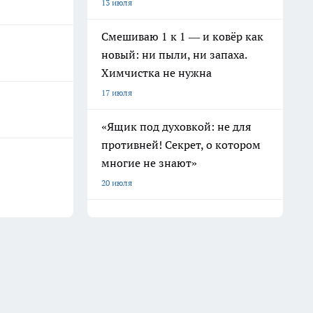
13 июля
Смешиваю 1 к 1 — и ковёр как
новый: ни пыли, ни запаха.
Химчистка не нужна
17 июля
«Ящик под духовкой: не для
противней! Секрет, о котором
многие не знают»
20 июля