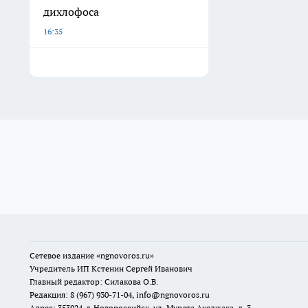
дихлофоса
16:35
Сетевое издание
«ngnovoros.ru»
Учредитель ИП Кстенин Сергей Иванович
Главный редактор: Силакова О.В.
Редакция: 8 (967) 930-71-04, info@ngnovoros.ru
Адрес: 353924, г. Новороссийск, ул. Мурата Ахеджака, д. 3