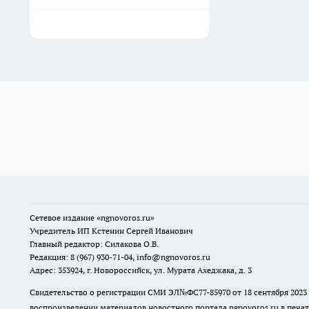
Сетевое издание
«ngnovoros.ru»
Учредитель ИП Кстенин Сергей Иванович
Главный редактор: Силакова О.В.
Редакция: 8 (967) 930-71-04, info@ngnovoros.ru
Адрес: 353924, г. Новороссийск, ул. Мурата Ахеджака, д. 3
Свидетельство о регистрации СМИ ЭЛ№ФС77-85970
от 18 сентября 20
воспроизведении материалов новостного портала ngnovoros.ru в печат