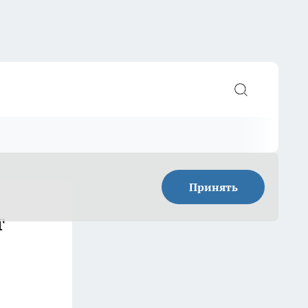
Принять
т