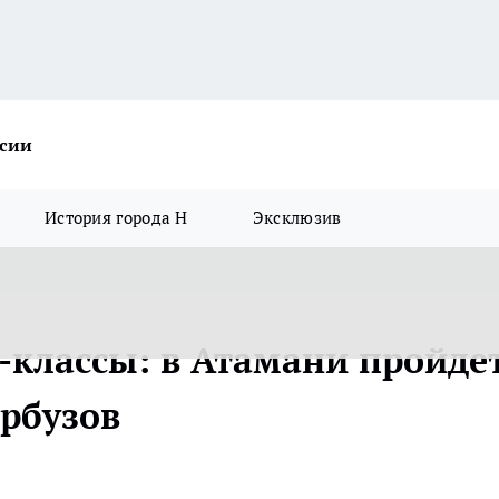
ссии
История города Н
Эксклюзив
-классы: в Атамани пройде
арбузов