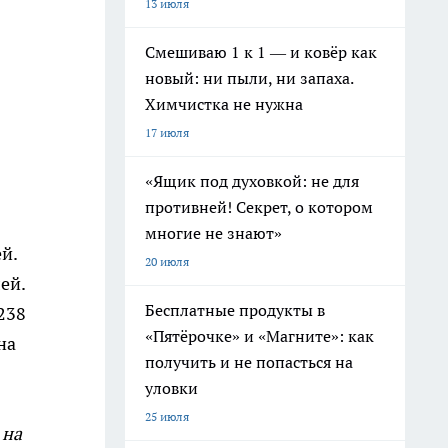
13 июля
Смешиваю 1 к 1 — и ковёр как
новый: ни пыли, ни запаха.
Химчистка не нужна
17 июля
«Ящик под духовкой: не для
противней! Секрет, о котором
многие не знают»
й.
20 июля
ей.
Бесплатные продукты в
238
«Пятёрочке» и «Магните»: как
на
получить и не попасться на
уловки
25 июля
 на