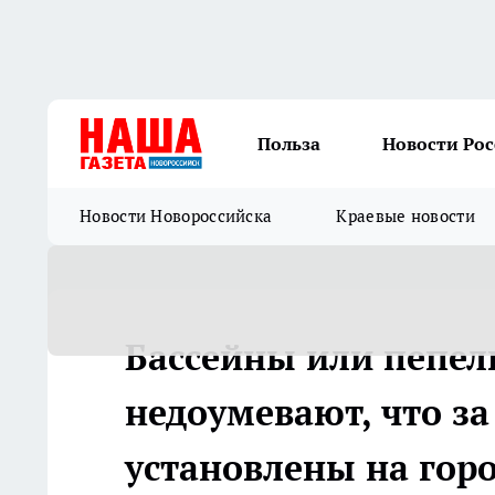
Польза
Новости Ро
Новости Новороссийска
Краевые новости
Бассейны или пепе
недоумевают, что з
установлены на гор