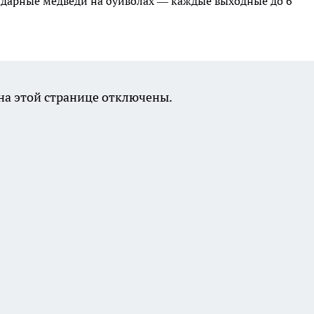
ндарные медведи на буйволах — каждые выходные до 6
а этой странице отключены.