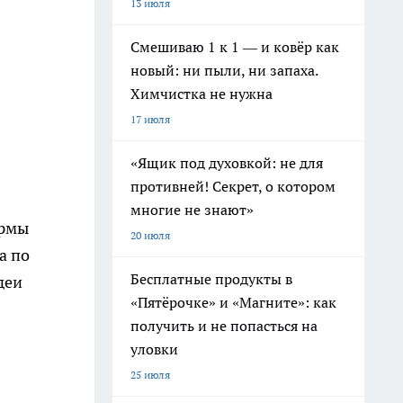
13 июля
Смешиваю 1 к 1 — и ковёр как
новый: ни пыли, ни запаха.
Химчистка не нужна
17 июля
«Ящик под духовкой: не для
противней! Секрет, о котором
многие не знают»
ормы
20 июля
а по
Бесплатные продукты в
деи
«Пятёрочке» и «Магните»: как
получить и не попасться на
уловки
25 июля