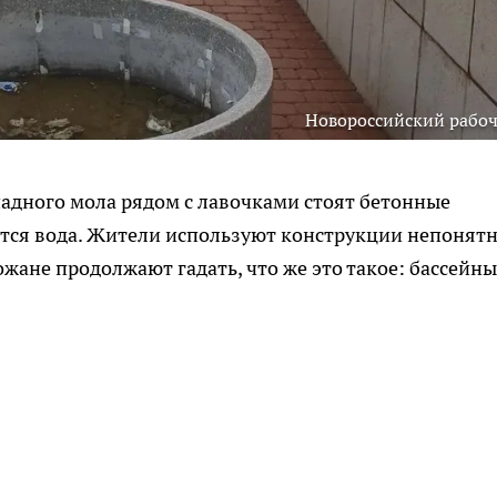
Новороссийский рабо
падного мола рядом с лавочками стоят бетонные
ется вода. Жители используют конструкции непонят
ожане продолжают гадать, что же это такое: бассейны