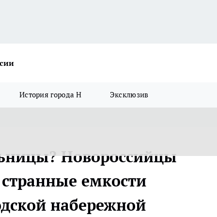
ссии
История города Н
Эксклюзив
льницы? Новороссийцы
а странные емкости
одской набережной