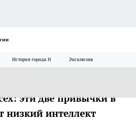
ссии
История города Н
Эксклюзив
сех: эти две привычки в
т низкий интеллект