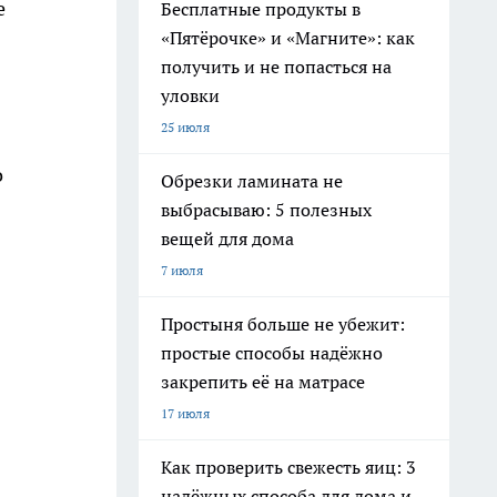
е
Бесплатные продукты в
«Пятёрочке» и «Магните»: как
получить и не попасться на
уловки
25 июля
о
Обрезки ламината не
выбрасываю: 5 полезных
вещей для дома
7 июля
Простыня больше не убежит:
простые способы надёжно
закрепить её на матрасе
17 июля
Как проверить свежесть яиц: 3
надёжных способа для дома и