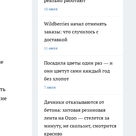
реально работают
13 июля
Wildberries начал отменять
заказы: что случилось с
доставкой
11 июля
ые
Посадила цветы один раз — и
они цветут сами каждый год
без хлопот
7 июля
ть
ние
Дачники отказываются от
бетона: хитовая резиновая
лента на Ozon — стелется за
минуту, не скользит, смотрится
красиво