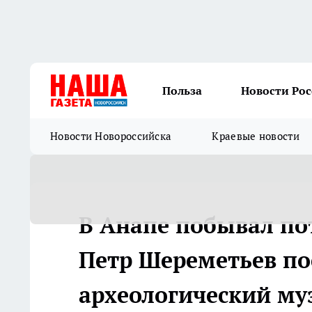
Польза
Новости Ро
Новости Новороссийска
Краевые новости
В Анапе побывал по
Петр Шереметьев по
археологический му