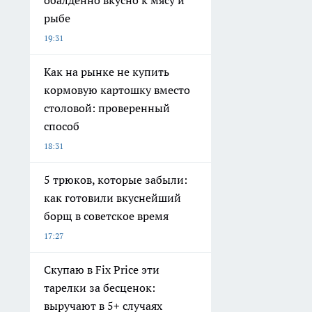
обалденно вкусно к мясу и
рыбе
19:31
Как на рынке не купить
кормовую картошку вместо
столовой: проверенный
способ
18:31
5 трюков, которые забыли:
как готовили вкуснейший
борщ в советское время
17:27
Скупаю в Fix Price эти
тарелки за бесценок:
выручают в 5+ случаях