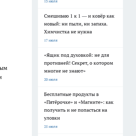
13 июля
Смешиваю 1 к 1 — и ковёр как
новый: ни пыли, ни запаха.
Химчистка не нужна
17 июля
«Ящик под духовкой: не для
противней! Секрет, о котором
тым
многие не знают»
и
20 июля
Бесплатные продукты в
«Пятёрочке» и «Магните»: как
получить и не попасться на
уловки
25 июля