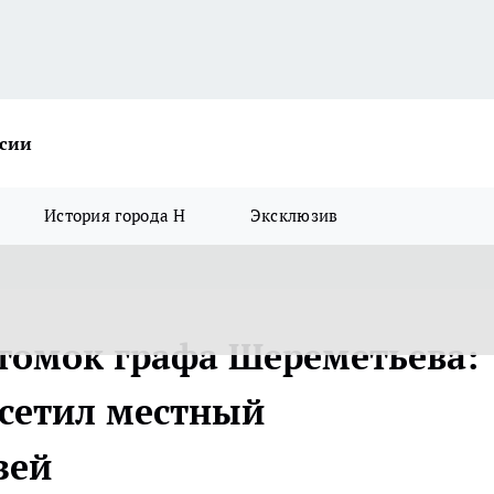
ссии
История города Н
Эксклюзив
томок графа Шереметьева:
сетил местный
зей