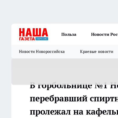
Польза
Новости Ро
Новости Новороссийска
Краевые новости
В горбольнице №1 Н
перебравший спиртн
пролежал на кафель