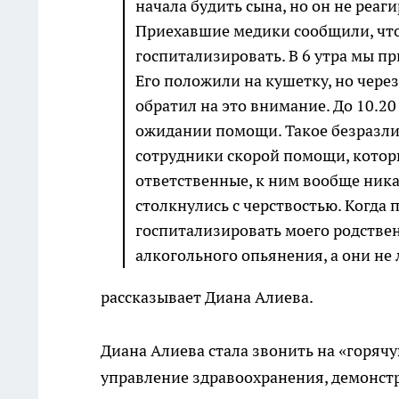
начала будить сына, но он не реаг
Приехавшие медики сообщили, что 
госпитализировать. В 6 утра мы п
Его положили на кушетку, но через
обратил на это внимание. До 10.2
ожидании помощи. Такое безразлич
сотрудники скорой помощи, котор
ответственные, к ним вообще ника
столкнулись с черствостью. Когда п
госпитализировать моего родствен
алкогольного опьянения, а они не 
рассказывает Диана Алиева.
Диана Алиева стала звонить на «горяч
управление здравоохранения, демонстр