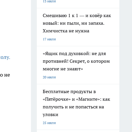
13 июля
Смешиваю 1 к 1 — и ковёр как
новый: ни пыли, ни запаха.
Химчистка не нужна
17 июля
«Ящик под духовкой: не для
олу.
противней! Секрет, о котором
многие не знают»
о не
20 июля
Бесплатные продукты в
«Пятёрочке» и «Магните»: как
получить и не попасться на
уловки
25 июля