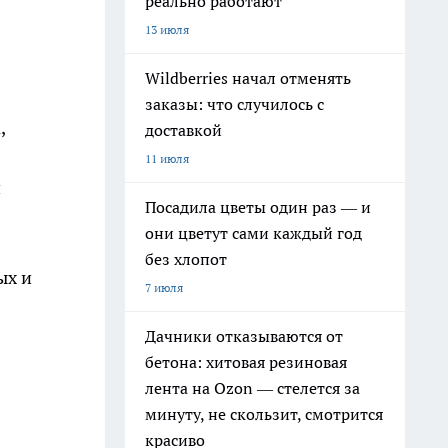
реально работают
13 июля
Wildberries начал отменять
заказы: что случилось с
,
доставкой
11 июля
и
Посадила цветы один раз — и
они цветут сами каждый год
без хлопот
ых и
7 июля
Дачники отказываются от
бетона: хитовая резиновая
лента на Ozon — стелется за
минуту, не скользит, смотрится
красиво