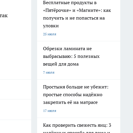
Бесплатные продукты в
«Пятёрочке» и «Магните»: как
так
получить и не попасться на
уловки
25 июля
Обрезки ламината не
выбрасываю: 5 полезных
вещей для дома
7 июля
Простыня больше не убежит:
простые способы надёжно
закрепить её на матрасе
17 июля
Как проверить свежесть яиц: 3
надёжных способа для дома и