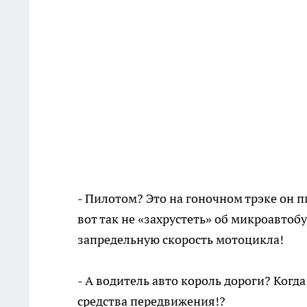
- Пилотом? Это на гоночном трэке он п
вот так не «захрустеть» об микроавтоб
запредельную скорость мотоцикла!
- А водитель авто король дороги? Когд
средства передвижения!?