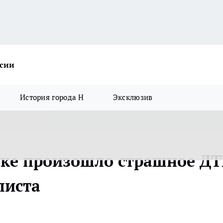
ссии
История города Н
Эксклюзив
ске произошло страшное Д
листа