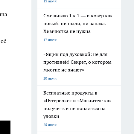
13 июля
ина
Смешиваю 1 к 1 — и ковёр как
е
новый: ни пыли, ни запаха.
Химчистка не нужна
17 июля
 об
«Ящик под духовкой: не для
противней! Секрет, о котором
многие не знают»
20 июля
Бесплатные продукты в
«Пятёрочке» и «Магните»: как
получить и не попасться на
уловки
25 июля