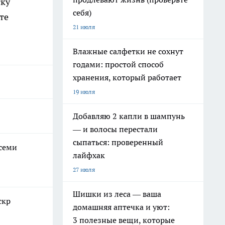
ску
себя)
те
21 июля
Влажные салфетки не сохнут
годами: простой способ
хранения, который работает
19 июля
Добавляю 2 капли в шампунь
— и волосы перестали
сыпаться: проверенный
всеми
лайфхак
27 июля
Шишки из леса — ваша
скр
домашняя аптечка и уют:
3 полезные вещи, которые