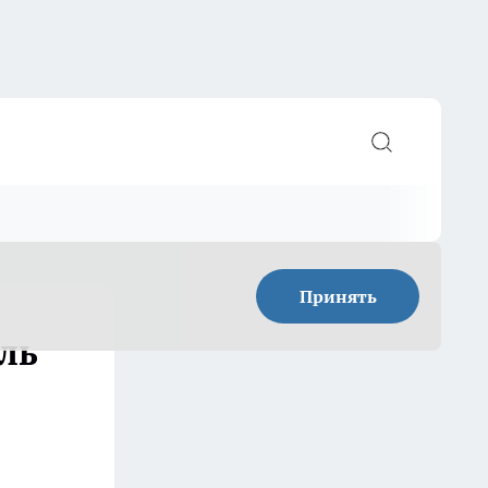
Принять
ль