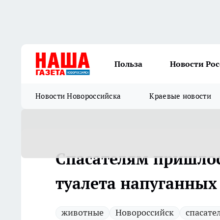
Польза
Новости Ро
Новости Новороссийска
Краевые новости
Спасателям пришлос
туалета напуганных
животные
Новороссийск
спасате