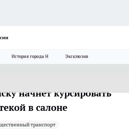
ссии
История города Н
Эксклюзив
ску начнет курсировать
текой в салоне
щественный транспорт