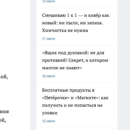
13 июля
Смешиваю 1 к 1 — и ковёр как
новый: ни пыли, ни запаха.
Химчистка не нужна
17 июля
«Ящик под духовкой: не для
противней! Секрет, о котором
многие не знают»
ой,
20 июля
Бесплатные продукты в
«Пятёрочке» и «Магните»: как
получить и не попасться на
ания
уловки
ей,
25 июля