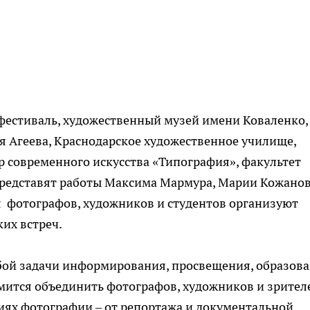
фестиваль, художественный музей имени Коваленко,
 Агеева, Краснодарское художественное училище,
тр современного искусства «Типография», факультет
представят работы Максима Мармура, Марии Кожанов
я фотографов, художников и студентов организуют
их встреч.
обой задачи информирования, просвещения, образов
мится объединить фотографов, художников и зрител
иях фотографии – от репортажа и документальной