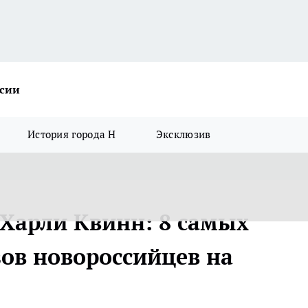
ссии
История города Н
Эксклюзив
Харли Квинн: 8 самых
ов новороссийцев на